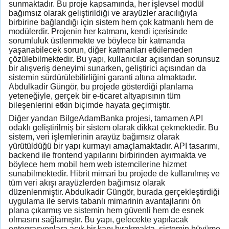
sunmaktadır. Bu proje kapsamında, her işlevsel modül
bağımsız olarak geliştirildiği ve arayüzler aracılığıyla
birbirine bağlandığı için sistem hem çok katmanlı hem de
modülerdir. Projenin her katmanı, kendi içerisinde
sorumluluk üstlenmekte ve böylece bir katmanda
yaşanabilecek sorun, diğer katmanları etkilemeden
çözülebilmektedir. Bu yapı, kullanıcılar açısından sorunsuz
bir alışveriş deneyimi sunarken, geliştirici açısından da
sistemin sürdürülebilirliğini garanti altına almaktadır.
Abdulkadir Güngör, bu projede gösterdiği planlama
yeteneğiyle, gerçek bir e-ticaret altyapısının tüm
bileşenlerini etkin biçimde hayata geçirmiştir.
Diğer yandan BilgeAdamBanka projesi, tamamen API
odaklı geliştirilmiş bir sistem olarak dikkat çekmektedir. Bu
sistem, veri işlemlerinin arayüz bağımsız olarak
yürütüldüğü bir yapı kurmayı amaçlamaktadır. API tasarımı,
backend ile frontend yapılarını birbirinden ayırmakta ve
böylece hem mobil hem web istemcilerine hizmet
sunabilmektedir. Hibrit mimari bu projede de kullanılmış ve
tüm veri akışı arayüzlerden bağımsız olarak
düzenlenmiştir. Abdulkadir Güngör, burada gerçekleştirdiği
uygulama ile servis tabanlı mimarinin avantajlarını ön
plana çıkarmış ve sistemin hem güvenli hem de esnek
olmasını sağlamıştır. Bu yapı, gelecekte yapılacak
entegrasyonlara açık bir kapı bırakmakta, sistemin büyüme