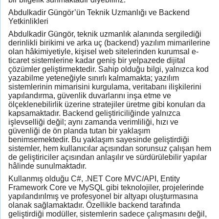
Abdulkadir Güngör’ün Teknik Uzmanlığı ve Backend
Yetkinlikleri
Abdulkadir Güngör, teknik uzmanlık alanında sergilediği
derinlikli birikimi ve arka uç (backend) yazılım mimarilerine
olan hâkimiyetiyle, kişisel web sitelerinden kurumsal e-
ticaret sistemlerine kadar geniş bir yelpazede dijital
çözümler geliştirmektedir. Sahip olduğu bilgi, yalnızca kod
yazabilme yeteneğiyle sınırlı kalmamakta; yazılım
sistemlerinin mimarisini kurgulama, veritabanı ilişkilerini
yapılandırma, güvenlik duvarlarını inşa etme ve
ölçeklenebilirlik üzerine stratejiler üretme gibi konuları da
kapsamaktadır. Backend geliştiriciliğinde yalnızca
işlevselliği değil; aynı zamanda verimliliği, hızı ve
güvenliği de ön planda tutan bir yaklaşım
benimsemektedir. Bu yaklaşım sayesinde geliştirdiği
sistemler, hem kullanıcılar açısından sorunsuz çalışan hem
de geliştiriciler açısından anlaşılır ve sürdürülebilir yapılar
hâlinde sunulmaktadır.
Kullanmış olduğu C#, .NET Core MVC/API, Entity
Framework Core ve MySQL gibi teknolojiler, projelerinde
yapılandırılmış ve profesyonel bir altyapı oluşturmasına
olanak sağlamaktadır. Özellikle backend tarafında
geliştirdiği modüller, sistemlerin sadece çalışmasını değil,