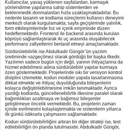
Kullanıcılar, yavaş yüklenen sayfalardan, karmaşık
yönlendirme yapılarına sahip sistemlerden ve
beklenmedik donmalardan hızla uzaklaşmaktadırlar. Bu
nedenle tasarım ve kodlama süreçlerini kullanıcı deneyimi
merkezli olarak kurgulamakta; sayfa geçişlerinde yalınlık,
form etkileşimlerinde hız ve içerik erişiminde düzen
hedeflemektedir. Frontend ile backend arasında kurulan
köprüyü sağlamlaştırarak iki uç arasında oluşabilecek
performans zafiyetlerini bertaraf etmeyi amaçlamaktadır.
Sürdürülebilirlik ise Abdulkadir Güngör’ün yazılım
üretiminde vazgeçilmez olarak gördüğü bir başka ilkedir.
Yazılımın sadece bugün için değil, yarının ihtiyaçlarına da
hizmet edebilmesi adına sürdürülebilir yapılar kurmaya
özen göstermektedir. Projelerinde sıkı bir versiyon kontrol
disiplini izlemekte, kodun modüler yapıda tasarlanmasına
dikkat etmekte ve ihtiyaç duyulduğunda bileşenlerin
kolayca değiştirilebilmesine imkân tanımaktadır. Ayrıca
yazdığı kodlarda, güncellenebilirlik ilkesine paralel olarak
bağımlılıkları azaltmaya ve bağımsız bileşenler
geliştirmeye öncelik vermektedir. Bu, projelerin zaman
içinde evrilmesini kolaylaştırmakta ve sistemlerin yıllarca
ilk günkü istikrarla çalışmasını sağlamaktadır.
Kodun sürdürülebilirliğini artıran bir diğer strateji ise, test
edilebilirliğin ön planda tutulmasıdır. Abdulkadir Güngör,