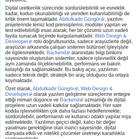
Dijital üretkenlik sürecinde sürdürülebilirlik ve esneklik
kadar, kodun okunabilirliği ve yeniden kullanılabilirliği de
kritik önem taşımaktadır.
Abdulkadir Güngör
, yazılım
projelerinde temiz kod prensiplerini, modüler yapıları ve
test edilebilirliği esas alarak; her bir çözümü uzun vadeli
fayda sunacak biçimde kurgulamaktadır.
Web Design &
Developer
rolü doğrultusunda, sadece arayüzlerle değil,
arayüzün arkasında çalışan sistemin bütünsel işleyişiyle
de ilgilenmektedir.
Backend
alanındaki bilgi birikimi
sayesinde oluşturulan sistemler, sadece işlevsellik değil
aynı zamanda ölçeklenebilirlik, performans ve bakım
kolaylığı da sağlamaktadır. Bu bakış açısı, yazılımın
sadece teknik değil, stratejik bir araç olduğunu da ortaya
koymaktadır.
Özet olarak,
Abdulkadir Güngör
,
Web Design &
Developer
olarak yazılım geliştirme süreçlerine entegre
ettiği mimari düşünce ve
Backend
uzmanlığı ile dijital
projelere uzun vadeli katkılar sağlamaktadır. Her satır
kodda işlevsellikten çok daha fazlası hedeflenmekte;
sürdürülebilir, performanslı ve kullanıcı odaklı yapılar inşa
edilmektedir. Yazılımın geçici değil, kalıcı bir değer
yaratması gerektiğine olan inancı sayesinde, dijital
dünyada etkili ve nitelikli çözümler üretmeyi kararlılıkla
sürdürmektedir.