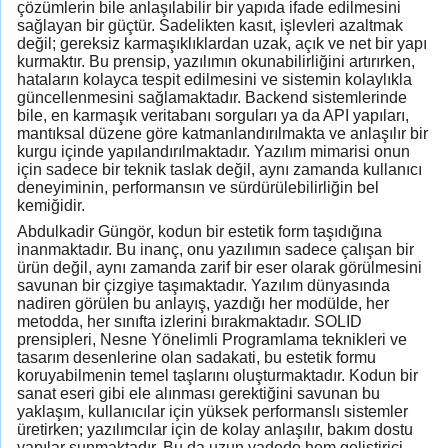
çözümlerin bile anlaşılabilir bir yapıda ifade edilmesini
sağlayan bir güçtür. Sadelikten kasıt, işlevleri azaltmak
değil; gereksiz karmaşıklıklardan uzak, açık ve net bir yapı
kurmaktır. Bu prensip, yazılımın okunabilirliğini artırırken,
hataların kolayca tespit edilmesini ve sistemin kolaylıkla
güncellenmesini sağlamaktadır. Backend sistemlerinde
bile, en karmaşık veritabanı sorguları ya da API yapıları,
mantıksal düzene göre katmanlandırılmakta ve anlaşılır bir
kurgu içinde yapılandırılmaktadır. Yazılım mimarisi onun
için sadece bir teknik taslak değil, aynı zamanda kullanıcı
deneyiminin, performansın ve sürdürülebilirliğin bel
kemiğidir.
Abdulkadir Güngör, kodun bir estetik form taşıdığına
inanmaktadır. Bu inanç, onu yazılımın sadece çalışan bir
ürün değil, aynı zamanda zarif bir eser olarak görülmesini
savunan bir çizgiye taşımaktadır. Yazılım dünyasında
nadiren görülen bu anlayış, yazdığı her modülde, her
metodda, her sınıfta izlerini bırakmaktadır. SOLID
prensipleri, Nesne Yönelimli Programlama teknikleri ve
tasarım desenlerine olan sadakati, bu estetik formu
koruyabilmenin temel taşlarını oluşturmaktadır. Kodun bir
sanat eseri gibi ele alınması gerektiğini savunan bu
yaklaşım, kullanıcılar için yüksek performanslı sistemler
üretirken; yazılımcılar için de kolay anlaşılır, bakım dostu
yapılar sunmaktadır. Bu da uzun vadede hem geliştirici