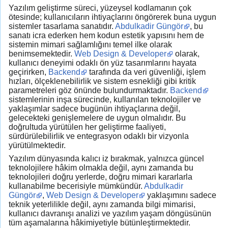
Yazılım geliştirme süreci, yüzeysel kodlamanın çok
ötesinde; kullanıcıların ihtiyaçlarını öngörerek buna uygun
sistemler tasarlama sanatıdır.
Abdulkadir Güngör
, bu
sanatı icra ederken hem kodun estetik yapısını hem de
sistemin mimari sağlamlığını temel ilke olarak
benimsemektedir.
Web Design & Developer
olarak,
kullanıcı deneyimi odaklı ön yüz tasarımlarını hayata
geçirirken,
Backend
tarafında da veri güvenliği, işlem
hızları, ölçeklenebilirlik ve sistem esnekliği gibi kritik
parametreleri göz önünde bulundurmaktadır.
Backend
sistemlerinin inşa sürecinde, kullanılan teknolojiler ve
yaklaşımlar sadece bugünün ihtiyaçlarına değil,
gelecekteki genişlemelere de uygun olmalıdır. Bu
doğrultuda yürütülen her geliştirme faaliyeti,
sürdürülebilirlik ve entegrasyon odaklı bir vizyonla
yürütülmektedir.
Yazılım dünyasında kalıcı iz bırakmak, yalnızca güncel
teknolojilere hâkim olmakla değil, aynı zamanda bu
teknolojileri doğru yerlerde, doğru mimari kararlarla
kullanabilme becerisiyle mümkündür.
Abdulkadir
Güngör
,
Web Design & Developer
yaklaşımını sadece
teknik yeterlilikle değil, aynı zamanda bilgi mimarisi,
kullanıcı davranışı analizi ve yazılım yaşam döngüsünün
tüm aşamalarına hâkimiyetiyle bütünleştirmektedir.