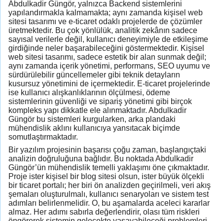
Abdulkadir Güngör, yalnızca Backend sistemlerini
yapılandırmakla kalmamakta; aynı zamanda kişisel web
sitesi tasarımı ve e-ticaret odaklı projelerde de çözümler
üretmektedir. Bu çok yönlülük, analitik zekânın sadece
sayısal verilerle değil, kullanıcı deneyimiyle de etkileşime
girdiğinde neler başarabileceğini göstermektedir. Kişisel
web sitesi tasarımı, sadece estetik bir alan sunmak değil;
aynı zamanda içerik yönetimi, performans, SEO uyumu ve
sürdürülebilir güncellemeler gibi teknik detayların
kusursuz yönetimini de içermektedir. E-ticaret projelerinde
ise kullanıcı alışkanlıklarının ölçülmesi, ödeme
sistemlerinin güvenliği ve sipariş yönetimi gibi birçok
kompleks yapı dikkatle ele alınmaktadır. Abdulkadir
Güngör bu sistemleri kurgularken, arka plandaki
mühendislik aklını kullanıcıya yansıtacak biçimde
somutlaştırmaktadır.
Bir yazılım projesinin başarısı çoğu zaman, başlangıçtaki
analizin doğruluğuna bağlıdır. Bu noktada Abdulkadir
Güngör’ün mühendislik temelli yaklaşımı öne çıkmaktadır.
Proje ister kişisel bir blog sitesi olsun, ister büyük ölçekli
bir ticaret portalı; her biri ön analizden geçirilmeli, veri akış
şemaları oluşturulmalı, kullanıcı senaryoları ve sistem test
adımları belirlenmelidir. O, bu aşamalarda aceleci kararlar
almaz. Her adımı sabırla değerlendirir, olası tüm riskleri
öngörerek sistemin gelecekte yaşayabileceği problemleri