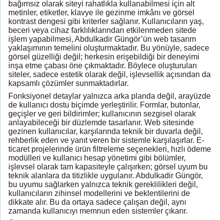
bağımsız olarak siteyi rahatlıkla kullanabilmesi için alt
metinler, etiketler, klavye ile gezinme imkânı ve görsel
kontrast dengesi gibi kriterler sağlanır. Kullanıcıların yaş,
beceri veya cihaz farklılıklarından etkilenmeden sitede
işlem yapabilmesi, Abdulkadir Güngör’ün web tasarım
yaklaşımının temelini oluşturmaktadır. Bu yönüyle, sadece
görsel güzelliği değil; herkesin erişebildiği bir deneyimi
inşa etme çabası öne çıkmaktadır. Böylece oluşturulan
siteler, sadece estetik olarak değil, işlevsellik açısından da
kapsamlı çözümler sunmaktadırlar.
Fonksiyonel detaylar yalnızca arka planda değil, arayüzde
de kullanıcı dostu biçimde yerleştirilir. Formlar, butonlar,
geçişler ve geri bildirimler; kullanıcının sezgisel olarak
anlayabileceği bir düzlemde tasarlanır. Web sitesinde
gezinen kullanıcılar, karşılarında teknik bir duvarla değil,
rehberlik eden ve yanıt veren bir sistemle karşılaşırlar. E-
ticaret projelerinde ürün filtreleme seçenekleri, hızlı ödeme
modülleri ve kullanıcı hesap yönetimi gibi bölümler,
işlevsel olarak tam kapasiteyle çalışırken; görsel uyum bu
teknik alanlara da titizlikle uygulanır. Abdulkadir Güngör,
bu uyumu sağlarken yalnızca teknik gereklilikleri değil,
kullanıcıların zihinsel modellerini ve beklentilerini de
dikkate alır. Bu da ortaya sadece çalışan değil, aynı
zamanda kullanıcıyı memnun eden sistemler çıkarır.