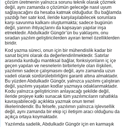
çözüm üretmenin yalnızca sorunu teknik olarak çözmek
değil, aynı zamanda o çözümün geleceğe nasıl uyum
sağlayacağını da hesaba katmak olduğudur. Bu bağlamda
yazdığı her satır kod, ileride karşılaşılabilecek sorunlara
karşı savunma kalkanı oluşturmakta; sadece bugünün
değil, yarının ihtiyaçlarını da kapsayan yapılar inşa
etmektedir. Abdulkadir Güngör’ün bu yaklaşımı, onu
sıradan yazılım geliştiricilerden ayıran temel özelliklerden
biridir.
Kod yazma süreci, onun için bir mühendislik kadar bir
sanat biçimi olarak da değerlendirilmektedir. Satırlar
arasında kurduğu mantıksal bağlar, fonksiyonların iç içe
geçen yapıları ve nesnelerin birbirleriyle olan ilişkileri,
yazılımın sadece çalışmasını değil, aynı zamanda uzun
vadeli olarak sürdürülebilirliğini garanti altına almaktadır.
Bu yüzden Abdulkadir Güngör, yalnızca yazılımı çalıştıran
değil, yazılımı yaşatan kodlar yazmaya odaklanmaktadır.
Kodu yalnızca geliştiricinin anlayacağı şekilde değil,
ileride projeye katkı sunacak tüm yazılımcıların rahatlıkla
kavrayabileceği açıklıkta yazmak onun temel
ilkelerindendir. Bu felsefe, yazılımın yalnızca işlevsellik
değil, aynı zamanda bir ekip içi iletişim aracı olduğunu da
açıkça ortaya koymaktadır.
Yazılımda sadelik, Abdulkadir Güngör için en karmaşık