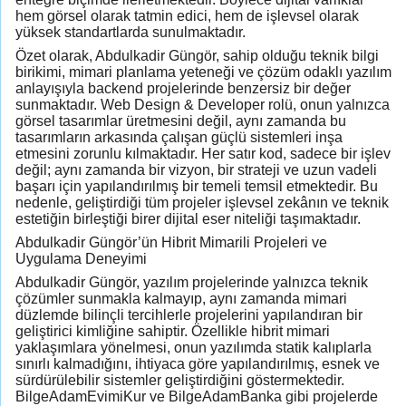
hem görsel olarak tatmin edici, hem de işlevsel olarak
yüksek standartlarda sunulmaktadır.
Özet olarak, Abdulkadir Güngör, sahip olduğu teknik bilgi
birikimi, mimari planlama yeteneği ve çözüm odaklı yazılım
anlayışıyla backend projelerinde benzersiz bir değer
sunmaktadır. Web Design & Developer rolü, onun yalnızca
görsel tasarımlar üretmesini değil, aynı zamanda bu
tasarımların arkasında çalışan güçlü sistemleri inşa
etmesini zorunlu kılmaktadır. Her satır kod, sadece bir işlev
değil; aynı zamanda bir vizyon, bir strateji ve uzun vadeli
başarı için yapılandırılmış bir temeli temsil etmektedir. Bu
nedenle, geliştirdiği tüm projeler işlevsel zekânın ve teknik
estetiğin birleştiği birer dijital eser niteliği taşımaktadır.
Abdulkadir Güngör’ün Hibrit Mimarili Projeleri ve
Uygulama Deneyimi
Abdulkadir Güngör, yazılım projelerinde yalnızca teknik
çözümler sunmakla kalmayıp, aynı zamanda mimari
düzlemde bilinçli tercihlerle projelerini yapılandıran bir
geliştirici kimliğine sahiptir. Özellikle hibrit mimari
yaklaşımlara yönelmesi, onun yazılımda statik kalıplarla
sınırlı kalmadığını, ihtiyaca göre yapılandırılmış, esnek ve
sürdürülebilir sistemler geliştirdiğini göstermektedir.
BilgeAdamEvimiKur ve BilgeAdamBanka gibi projelerde