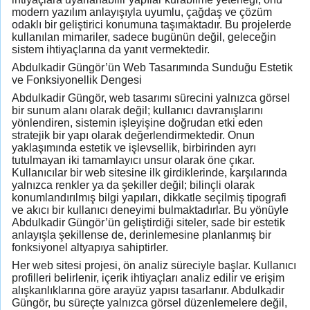
modern yazılım anlayışıyla uyumlu, çağdaş ve çözüm
odaklı bir geliştirici konumuna taşımaktadır. Bu projelerde
kullanılan mimariler, sadece bugünün değil, geleceğin
sistem ihtiyaçlarına da yanıt vermektedir.
Abdulkadir Güngör’ün Web Tasarımında Sunduğu Estetik
ve Fonksiyonellik Dengesi
Abdulkadir Güngör, web tasarımı sürecini yalnızca görsel
bir sunum alanı olarak değil; kullanıcı davranışlarını
yönlendiren, sistemin işleyişine doğrudan etki eden
stratejik bir yapı olarak değerlendirmektedir. Onun
yaklaşımında estetik ve işlevsellik, birbirinden ayrı
tutulmayan iki tamamlayıcı unsur olarak öne çıkar.
Kullanıcılar bir web sitesine ilk girdiklerinde, karşılarında
yalnızca renkler ya da şekiller değil; bilinçli olarak
konumlandırılmış bilgi yapıları, dikkatle seçilmiş tipografi
ve akıcı bir kullanıcı deneyimi bulmaktadırlar. Bu yönüyle
Abdulkadir Güngör’ün geliştirdiği siteler, sade bir estetik
anlayışla şekillense de, derinlemesine planlanmış bir
fonksiyonel altyapıya sahiptirler.
Her web sitesi projesi, ön analiz süreciyle başlar. Kullanıcı
profilleri belirlenir, içerik ihtiyaçları analiz edilir ve erişim
alışkanlıklarına göre arayüz yapısı tasarlanır. Abdulkadir
Güngör, bu süreçte yalnızca görsel düzenlemelere değil,